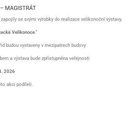
 – MAGISTRÁT
 zapojily se svými výrobky do realizace velikonoční výstavy,
tecké Velikonoce
.“
tříd budou vystaveny v mezipatrech budovy
bem a výstava bude zpřístupněna veřejnosti
4. 2026
o akci podíleli.