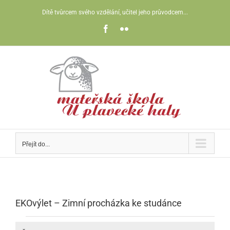
Přeskočit
Dítě tvůrcem svého vzdělání, učitel jeho průvodcem...
na
obsah
Facebook
Flickr
Přejít do...
EKOvýlet – Zimní procházka ke studánce
Akce