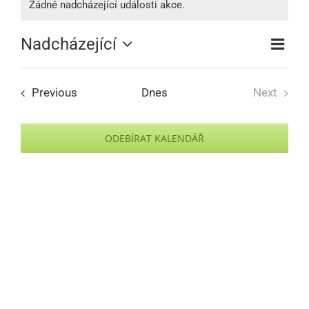
Žádné nadcházející události akce.
Notice
Nadcházející
Summa
Navig
Select
zobraz
date.
Akce
Previous
Dnes
Next
Akce
Navi
ODEBÍRAT KALENDÁŘ