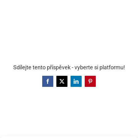
pro
Sdílejte tento příspěvek - vyberte si platformu!
Facebook
X
LinkedIn
Pinterest
zobra