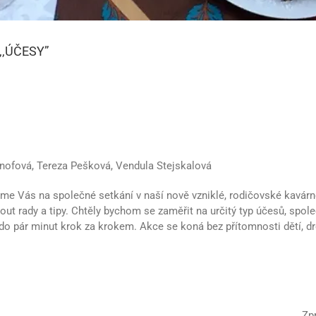
,ÚČESY”
ofová, Tereza Pešková, Vendula Stejskalová
e Vás na společné setkání v naší nově vzniklé, rodičovské kavárn
out rady a tipy. Chtěly bychom se zaměřit na určitý typ účesů, spole
do pár minut krok za krokem. Akce se koná bez přítomnosti dětí, dr
Zp