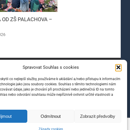
 OD ZŠ PALACHOVA –
INFORMACE PRO RODIČE
PŘEDŠKOLÁKŮ
026
15 června, 2026
Spravovat Souhlas s cookies
rschner
ytli co nejlepší služby, používáme k ukládání a/nebo přístupu k informacím
technologie jako jsou soubory cookies. Souhlas s těmito technologiemi nám
ovávat údaje, jako je chování při procházení nebo jedinečná ID na tomto
las nebo odvolání souhlasu může nepříznivě ovlivnit určité vlastnosti a
ijmout
Odmítnout
Zobrazit předvolby
Zásady cookies