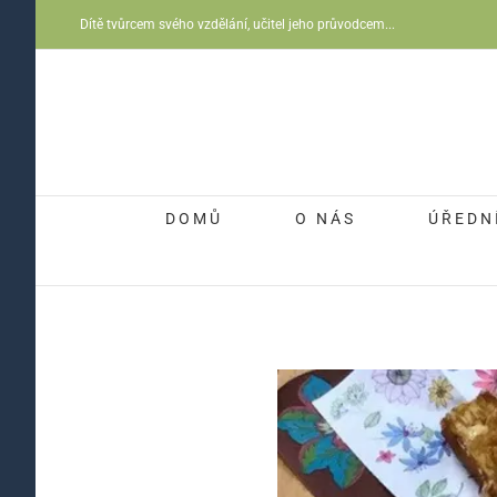
Přeskočit
Dítě tvůrcem svého vzdělání, učitel jeho průvodcem...
na
obsah
DOMŮ
O NÁS
ÚŘEDN
Zobrazit
větší
obrázek