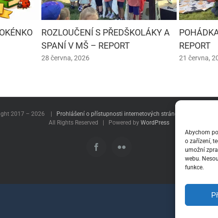
 OKÉNKO
ROZLOUČENÍ S PŘEDŠKOLÁKY A
POHÁDKA
SPANÍ V MŠ – REPORT
REPORT
28 června, 2026
21 června, 2
ight 2017 –
2026 |
Prohlášení o přístupnosti internetových stránek
|
Roman Ma
All Rights Reserved | Powered by
WordPress
Abychom posk
o zařízení, 
Facebook
Flickr
umožní zprac
webu. Nesouh
funkce.
Př