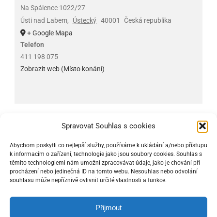
Na Spálence 1022/27
Ústi nad Labem
,
Ústecký
40001
Česká republika
+ Google Mapa
Telefon
411 198 075
Zobrazit web (Místo konání)
Spravovat Souhlas s cookies
Abychom poskytli co nejlepší služby, používáme k ukládání a/nebo přístupu
© Copyright 2017 –
2026 |
Prohlášení o přístupnosti internetových
k informacím o zařízení, technologie jako jsou soubory cookies. Souhlas s
stránek
|
Roman Marschner
těmito technologiemi nám umožní zpracovávat údaje, jako je chování při
All Rights Reserved | Powered by
WordPress
procházení nebo jedinečná ID na tomto webu. Nesouhlas nebo odvolání
souhlasu může nepříznivě ovlivnit určité vlastnosti a funkce.
Facebook
Flickr
Přijmout