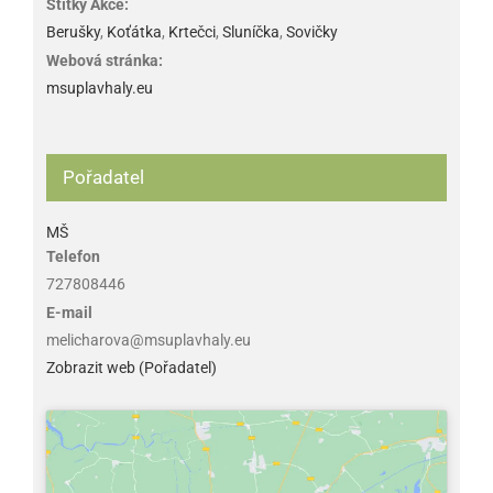
Štítky Akce:
Berušky
,
Koťátka
,
Krtečci
,
Sluníčka
,
Sovičky
Webová stránka:
msuplavhaly.eu
Pořadatel
MŠ
Telefon
727808446
E-mail
melicharova@msuplavhaly.eu
Zobrazit web (Pořadatel)