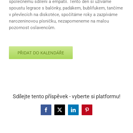
společnému sdílení a empatii. Tento den si užíváme
spoustu legrace s balónky, padákem, bublifukem, tančíme
v převlecích na diskotéce, spočítáme roky a zazpíváme
narozeninovou písničku, nezapomeneme na malou
pozornost oslavencům.
PŘIDAT DO KALENDÁŘE
Sdílejte tento příspěvek - vyberte si platformu!
Facebook
X
LinkedIn
Pinterest