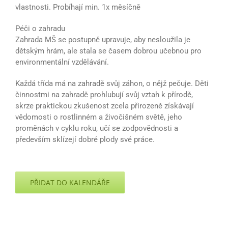
vlastnosti. Probíhají min. 1x měsíčně
Péči o zahradu
Zahrada MŠ se postupně upravuje, aby nesloužila je
dětským hrám, ale stala se časem dobrou učebnou pro
environmentální vzdělávání.
Každá třída má na zahradě svůj záhon, o nějž pečuje. Děti
činnostmi na zahradě prohlubují svůj vztah k přírodě,
skrze praktickou zkušenost zcela přirozeně získávají
vědomosti o rostlinném a živočišném světě, jeho
proměnách v cyklu roku, učí se zodpovědnosti a
především sklízejí dobré plody své práce.
PŘIDAT DO KALENDÁŘE