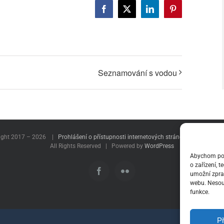
Facebook
X
LinkedIn
Pinterest
Seznamování s vodou
ight 2017 –
2026 |
Prohlášení o přístupnosti internetových stránek
|
Roman Ma
All Rights Reserved | Powered by
WordPress
Abychom posk
o zařízení, 
Facebook
Flickr
umožní zprac
webu. Nesouh
funkce.
Př